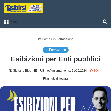
T
Menu
Home
/
In-Formazione
In-Formazione
Esibizioni per Enti pubblici
Giuliano Biasin
I
Ultimo Aggiornamento: 21/10/2024
804
n
minuto di lettura
v
i
a
u
n