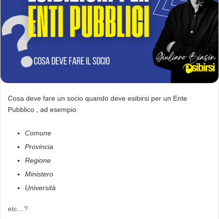
'
e
m
a
i
l
Cosa deve fare un socio quando deve esibirsi per un Ente
Pubblico , ad esempio
Comune
Provincia
Regione
Ministero
Università
etc…?