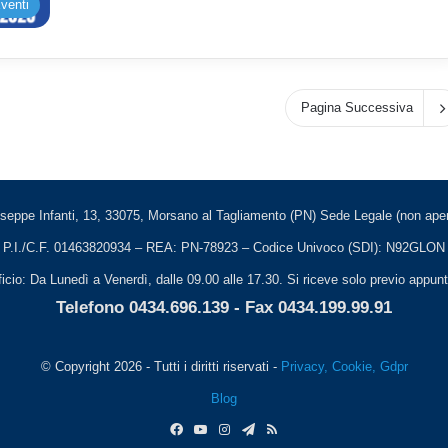
venti
Pagina Successiva
seppe Infanti, 13, 33075, Morsano al Tagliamento (PN) Sede Legale (non apert
P.I./C.F. 01463820934 – REA: PN-78923 – Codice Univoco (SDI): N92GLON
ficio: Da Lunedì a Venerdì, dalle 09.00 alle 17.30. Si riceve solo previo appu
Telefono 0434.696.139 - Fax 0434.199.99.91
© Copyright 2026 - Tutti i diritti riservati -
Privacy, Cookie, Gdpr
Blog
Facebook
You
Instagram
Telegram
RSS