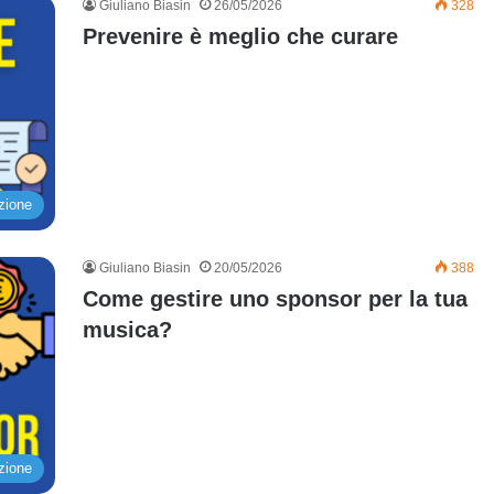
Giuliano Biasin
26/05/2026
328
Prevenire è meglio che curare
zione
Giuliano Biasin
20/05/2026
388
Come gestire uno sponsor per la tua
musica?
zione