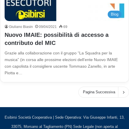
Blog
Giuliano Biasin
09/04/2021
69
Nuovo IMAIE: possibilità di accesso a
contributo del MIC
Grazie alla collaborazione con il gruppo “La Squadra per la
musica” (in corsa alle prossime elezioni dell’ente Nuovo IMAIE
con capolista il consigliere uscente Tommaso Zanello, in arte
Piotta e…
Pagina Successiva
Esibirsi Società Cooperativa | Sede Operativa: Via Giuseppe Infanti, 13,
33075, Morsano al Tagliamento (PN) Sede Legale (non aperta al