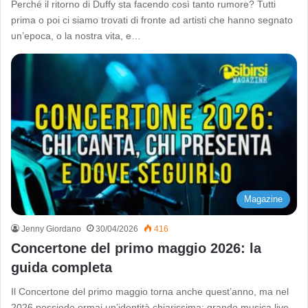
Perché il ritorno di Duffy sta facendo così tanto rumore? Tutti
prima o poi ci siamo trovati di fronte ad artisti che hanno segnato
un’epoca, o la nostra vita, e…
Magazine
Jenny Giordano
30/04/2026
416
Concertone del primo maggio 2026: la
guida completa
Il Concertone del primo maggio torna anche quest’anno, ma nel
2026 possiede ormai un’identità chiarissima: grande musica live,