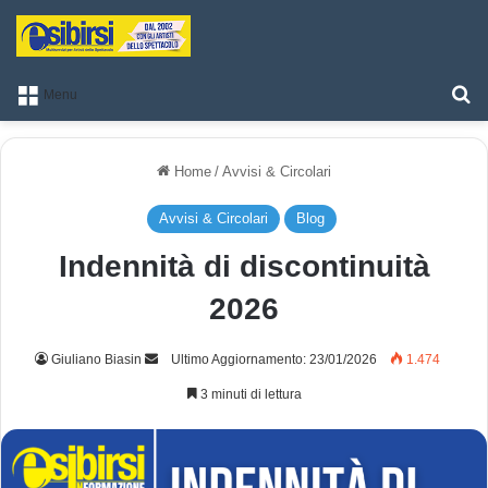
T
Menu
Home
/
Avvisi & Circolari
Avvisi & Circolari
Blog
Indennità di discontinuità
2026
Giuliano Biasin
I
Ultimo Aggiornamento: 23/01/2026
1.474
n
3 minuti di lettura
v
i
a