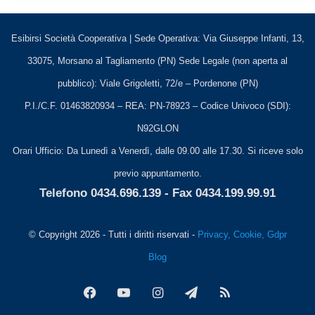
discontinuità, di indennità di disoccupazione per i lavoratori
autonomi dello spettacolo (ALAS) e di indennità della nuova
assicurazione sociale per l’impiego (NASpI) nel medesimo anno;
Esibirsi Società Cooperativa | Sede Operativa: Via Giuseppe Infanti, 13,
33075, Morsano al Tagliamento (PN) Sede Legale (non aperta al
e)
avere, nell’anno precedente
a quello di presentazione
pubblico): Viale Grigoletti, 72/e – Pordenone (PN)
della domanda
, un
reddito
da lavoro derivante in
via
prevalente
dall’esercizio delle attività lavorative settore
P.I./C.F. 01463820934 – REA: PN-78923 – Codice Univoco (SDI):
spettacolo
per le quali è richiesta l’iscrizione obbligatoria al
N92GLON
Fondo pensione lavoratori dello spettacolo;
Orari Ufficio: Da Lunedì a Venerdì, dalle 09.00 alle 17.30. Si riceve solo
f)
non essere stato titolare di rapporto di lavoro subordinato
previo appuntamento.
a tempo indeterminato nell’anno precedente
a quello di
Telefono 0434.696.139 - Fax 0434.199.99.91
presentazione della domanda,
fatta eccezione
per i rapporti
di
lavoro intermittente a tempo indeterminato
, per i quali non
sia prevista l’indennità di disponibilità di cui all’articolo 16 del
© Copyright 2026 - Tutti i diritti riservati -
Privacy, Cookie, Gdpr
decreto legislativo 15 giugno 2015, n. 81;
Blog
g)
non essere titolare di trattamento pensionistico diretto
.
Facebook
You
Instagram
Telegram
RSS