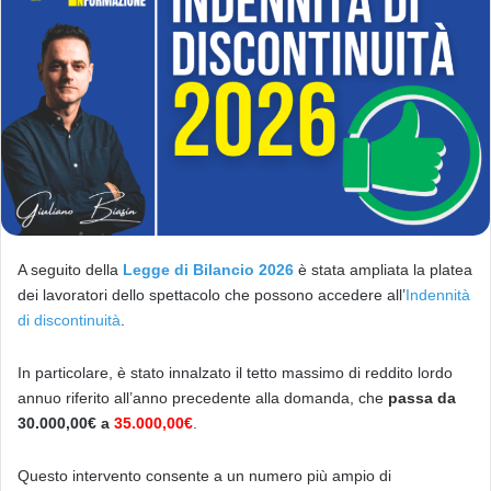
u
n
'
e
m
a
i
l
A seguito della
Legge di Bilancio 2026
è stata ampliata la platea
dei lavoratori dello spettacolo che possono accedere all’
Indennità
di discontinuità
.
In particolare, è stato innalzato il tetto massimo di reddito lordo
annuo riferito all’anno precedente alla domanda, che
passa da
30.000,00€ a
35.000,00€
.
Questo intervento consente a un numero più ampio di