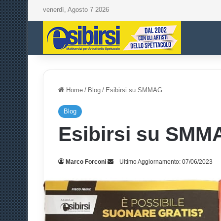
venerdì, Agosto 7 2026
Home
/
Blog
/
Esibirsi su SMMAG
Blog
Esibirsi su SMM
Marco Forconi
I
Ultimo Aggiornamento: 07/06/2023
n
v
i
a