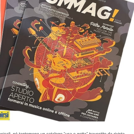
usicali, né tantomeno un catalogo “usa e getta” travestito da rivista,