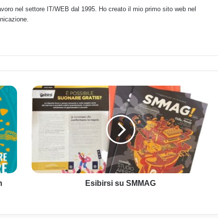
voro nel settore IT/WEB dal 1995. Ho creato il mio primo sito web nel
nicazione.
E
s
i
b
i
r
s
i
s
n
u
Esibirsi su SMMAG
S
M
M