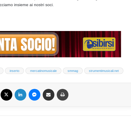
acciamo insieme ai nostri soci.
inserto
mercatinomusicale
smmag
strumentimusicali.net
k
X
LinkedIn
Messenger
Condividi via email
Stampa