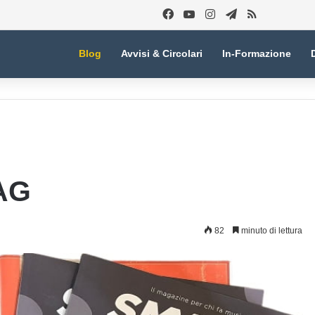
Facebook
You Tube
Instagram
Telegram
RSS
Blog
Avvisi & Circolari
In-Formazione
AG
82
minuto di lettura