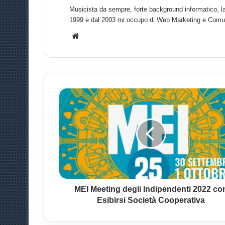
Musicista da sempre, forte background informatico, la
1999 e dal 2003 mi occupo di Web Marketing e Comu
We
bsit
e
M
E
I
M
e
e
t
i
n
g
MEI Meeting degli Indipendenti 2022 co
d
Esibirsi Società Cooperativa
e
g