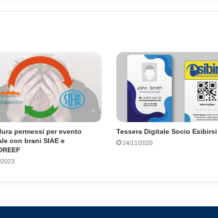
A
G
ura permessi per evento
Tessera Digitale Socio Esibirsi
le con brani SIAE e
24/11/2020
DREEF
/2023