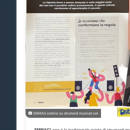
u
n
'
e
m
a
i
l
SMMAG esibirsi su strumenti musicali.net
SMMAG!
non è la tradizionale rivista di strumenti m