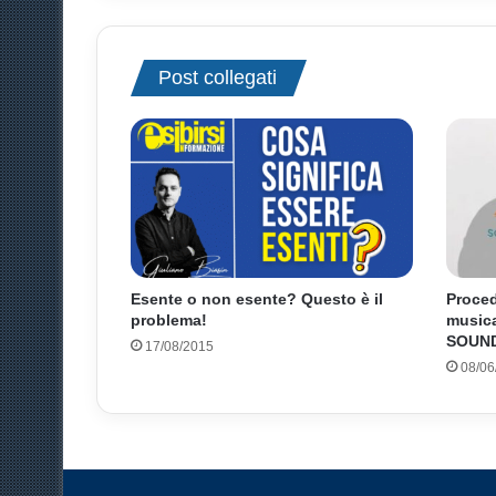
l
i
I
Post collegati
n
d
i
p
e
n
d
e
n
t
Esente o non esente? Questo è il
Proced
i
problema!
musica
2
SOUN
17/08/2015
0
08/06
2
2
c
o
n