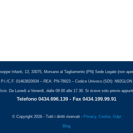
seppe Infanti, 13, 33075, Morsano al Tagliamento (PN) Sede Legale (non apert
P.I./C.F. 01463820934 – REA: PN-78923 – Codice Univoco (SDI): N92GLON
ficio: Da Lunedì a Venerdì, dalle 09.00 alle 17.30. Si riceve solo previo appu
Telefono 0434.696.139 - Fax 0434.199.99.91
© Copyright 2026 - Tutti i diritti riservati -
Privacy, Cookie, Gdpr
Blog