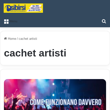
T
Menu
Home
/
cachet artisti
cachet artisti