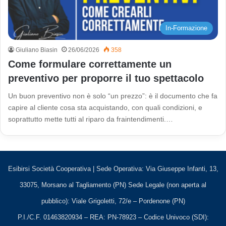
In-Formazione
Giuliano Biasin
26/06/2026
358
Come formulare correttamente un
preventivo per proporre il tuo spettacolo
Un buon preventivo non è solo “un prezzo”: è il documento che fa
capire al cliente cosa sta acquistando, con quali condizioni, e
soprattutto mette tutti al riparo da fraintendimenti.…
Esibirsi Società Cooperativa | Sede Operativa: Via Giuseppe Infanti, 13,
33075, Morsano al Tagliamento (PN) Sede Legale (non aperta al
pubblico): Viale Grigoletti, 72/e – Pordenone (PN)
P.I./C.F. 01463820934 – REA: PN-78923 – Codice Univoco (SDI):