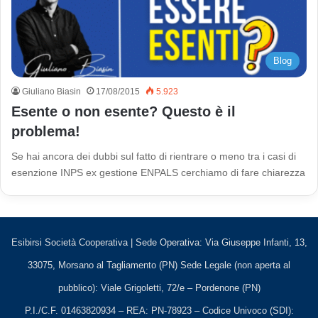
Blog
Giuliano Biasin
17/08/2015
5.923
Esente o non esente? Questo è il
problema!
Se hai ancora dei dubbi sul fatto di rientrare o meno tra i casi di
esenzione INPS ex gestione ENPALS cerchiamo di fare chiarezza
Esibirsi Società Cooperativa | Sede Operativa: Via Giuseppe Infanti, 13,
33075, Morsano al Tagliamento (PN) Sede Legale (non aperta al
pubblico): Viale Grigoletti, 72/e – Pordenone (PN)
P.I./C.F. 01463820934 – REA: PN-78923 – Codice Univoco (SDI):