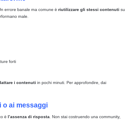
. Un errore banale ma comune è
riutilizzare gli stessi contenuti
su
performano male.
ure forti
dattare i contenuti
in pochi minuti. Per approfondire, dai
i o ai messaggi
ico è
l’assenza di risposta
. Non stai costruendo una community,