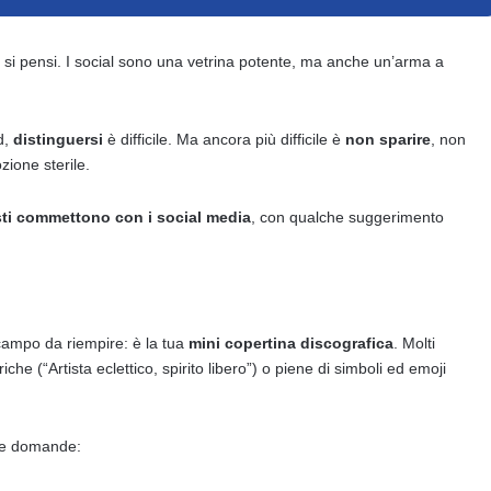
nto si pensi. I social sono una vetrina potente, ma anche un’arma a
d,
distinguersi
è difficile. Ma ancora più difficile è
non sparire
, non
zione sterile.
isti commettono con i social media
, con qualche suggerimento
campo da riempire: è la tua
mini copertina discografica
. Molti
iche (“Artista eclettico, spirito libero”) o piene di simboli ed emoji
tre domande: