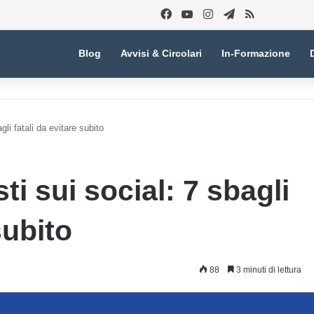
Facebook
You Tube
Instagram
Telegram
RSS
Blog
Avvisi & Circolari
In-Formazione
gli fatali da evitare subito
ti sui social: 7 sbagli
subito
88
3 minuti di lettura