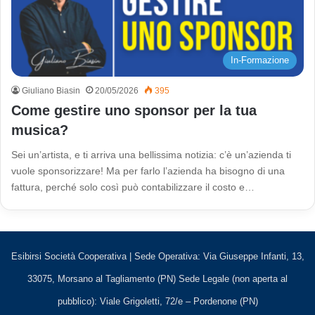
In-Formazione
Giuliano Biasin
20/05/2026
395
Come gestire uno sponsor per la tua
musica?
Sei un’artista, e ti arriva una bellissima notizia: c’è un’azienda ti
vuole sponsorizzare! Ma per farlo l’azienda ha bisogno di una
fattura, perché solo così può contabilizzare il costo e…
Esibirsi Società Cooperativa | Sede Operativa: Via Giuseppe Infanti, 13,
33075, Morsano al Tagliamento (PN) Sede Legale (non aperta al
pubblico): Viale Grigoletti, 72/e – Pordenone (PN)