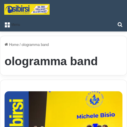
T
Menu
Home
/
ologramma band
ologramma band