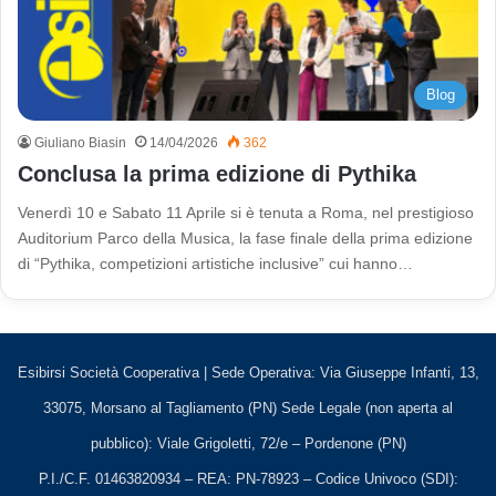
Blog
Giuliano Biasin
14/04/2026
362
Conclusa la prima edizione di Pythika
Venerdì 10 e Sabato 11 Aprile si è tenuta a Roma, nel prestigioso
Auditorium Parco della Musica, la fase finale della prima edizione
di “Pythika, competizioni artistiche inclusive” cui hanno…
Esibirsi Società Cooperativa | Sede Operativa: Via Giuseppe Infanti, 13,
33075, Morsano al Tagliamento (PN) Sede Legale (non aperta al
pubblico): Viale Grigoletti, 72/e – Pordenone (PN)
P.I./C.F. 01463820934 – REA: PN-78923 – Codice Univoco (SDI):