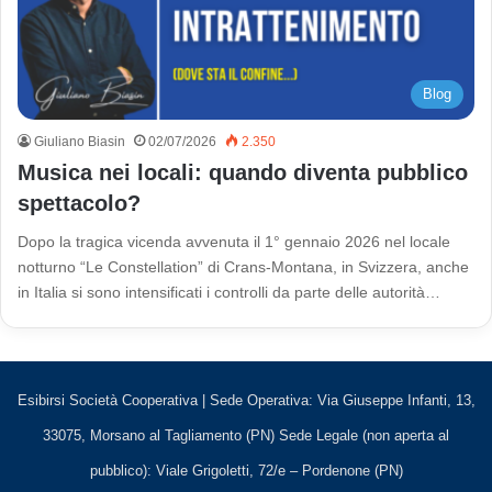
Blog
Giuliano Biasin
02/07/2026
2.350
Musica nei locali: quando diventa pubblico
spettacolo?
Dopo la tragica vicenda avvenuta il 1° gennaio 2026 nel locale
notturno “Le Constellation” di Crans-Montana, in Svizzera, anche
in Italia si sono intensificati i controlli da parte delle autorità…
Esibirsi Società Cooperativa | Sede Operativa: Via Giuseppe Infanti, 13,
33075, Morsano al Tagliamento (PN) Sede Legale (non aperta al
pubblico): Viale Grigoletti, 72/e – Pordenone (PN)