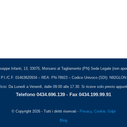
seppe Infanti, 13, 33075, Morsano al Tagliamento (PN) Sede Legale (non apert
P.I./C.F. 01463820934 – REA: PN-78923 – Codice Univoco (SDI): N92GLON
ficio: Da Lunedì a Venerdì, dalle 09.00 alle 17.30. Si riceve solo previo appu
Telefono 0434.696.139 - Fax 0434.199.99.91
© Copyright 2026 - Tutti i diritti riservati -
Privacy, Cookie, Gdpr
Blog