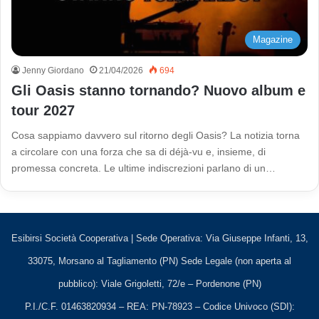
Magazine
Jenny Giordano
21/04/2026
694
Gli Oasis stanno tornando? Nuovo album e
tour 2027
Cosa sappiamo davvero sul ritorno degli Oasis? La notizia torna
a circolare con una forza che sa di déjà-vu e, insieme, di
promessa concreta. Le ultime indiscrezioni parlano di un…
Esibirsi Società Cooperativa | Sede Operativa: Via Giuseppe Infanti, 13,
33075, Morsano al Tagliamento (PN) Sede Legale (non aperta al
pubblico): Viale Grigoletti, 72/e – Pordenone (PN)
P.I./C.F. 01463820934 – REA: PN-78923 – Codice Univoco (SDI):