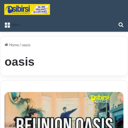
T
Menu
Home
/
oasis
oasis