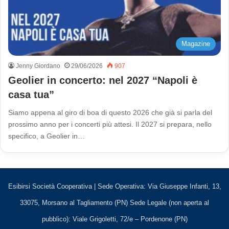
Magazine
Jenny Giordano
29/06/2026
907
Geolier in concerto: nel 2027 “Napoli è
casa tua”
Siamo appena al giro di boa di questo 2026 che già si parla del
prossimo anno per i concerti più attesi. Il 2027 si prepara, nello
specifico, a Geolier in…
Esibirsi Società Cooperativa | Sede Operativa: Via Giuseppe Infanti, 13,
33075, Morsano al Tagliamento (PN) Sede Legale (non aperta al
pubblico): Viale Grigoletti, 72/e – Pordenone (PN)