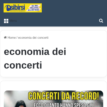
T
Menu
Home
/
economia dei concerti
economia dei
concerti