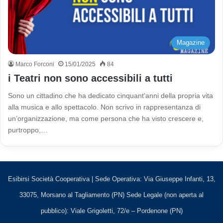
Magazine
Marco Forconi
15/01/2025
84
i Teatri non sono accessibili a tutti
Sono un cittadino che ha dedicato cinquant’anni della propria vita
alla musica e allo spettacolo. Non scrivo in rappresentanza di
un’organizzazione, ma come persona che ha visto crescere e,
purtroppo,…
Esibirsi Società Cooperativa | Sede Operativa: Via Giuseppe Infanti, 13,
33075, Morsano al Tagliamento (PN) Sede Legale (non aperta al
pubblico): Viale Grigoletti, 72/e – Pordenone (PN)