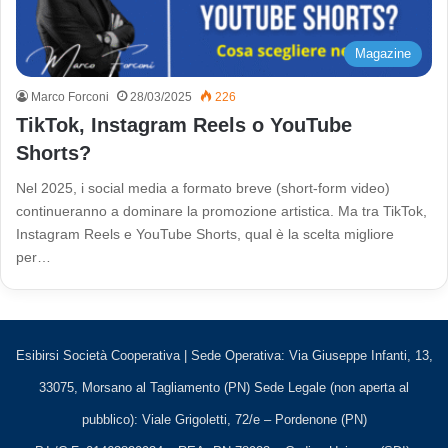
Magazine
Marco Forconi
28/03/2025
226
TikTok, Instagram Reels o YouTube
Shorts?
Nel 2025, i social media a formato breve (short-form video)
continueranno a dominare la promozione artistica. Ma tra TikTok,
Instagram Reels e YouTube Shorts, qual è la scelta migliore
per…
Esibirsi Società Cooperativa | Sede Operativa: Via Giuseppe Infanti, 13,
33075, Morsano al Tagliamento (PN) Sede Legale (non aperta al
pubblico): Viale Grigoletti, 72/e – Pordenone (PN)