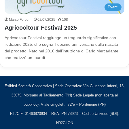
Eventi
Marco Forconi
02/07/2025
108
Agricooltour Festival 2025
Agricooltour Festival raggiunge un traguardo significativo con
l’edizione 2025, che segna il decimo anniversario dalla nascita
del progetto. Nato nel 2016 dall’intuizione di Carlo Mercadante,
che realizzò un tour di…
Esibirsi Società Cooperativa | Sede Operativa: Via Giuseppe Infanti, 13,
33075, Morsano al Tagliamento (PN) Sede Legale (non aperta al
pubblico): Viale Grigoletti, 72/e – Pordenone (PN)
P.I./C.F. 01463820934 – REA: PN-78923 – Codice Univoco (SDI):
N92GLON